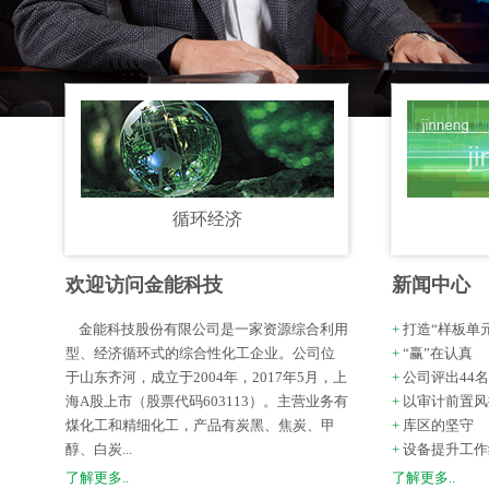
循环经济
欢迎访问金能科技
新闻中心
金能科技股份有限公司是一家资源综合利用
+
打造“样板单
型、经济循环式的综合性化工企业。公司位
+
“赢”在认真
于山东齐河，成立于2004年，2017年5月，上
+
公司评出44名
海A股上市（股票代码603113）。主营业务有
+
以审计前置风
煤化工和精细化工，产品有炭黑、焦炭、甲
+
库区的坚守
醇、白炭...
+
设备提升工作
了解更多..
了解更多..